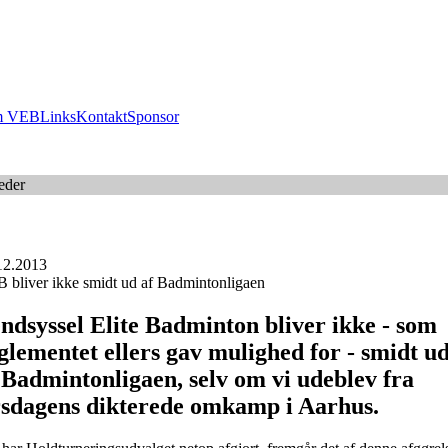
 VEB
Links
Kontakt
Sponsor
eder
12.2013
 bliver ikke smidt ud af Badmintonligaen
ndsyssel Elite Badminton bliver ikke - som
glementet ellers gav mulighed for - smidt u
 Badmintonligaen, selv om vi udeblev fra
rsdagens dikterede omkamp i Aarhus.