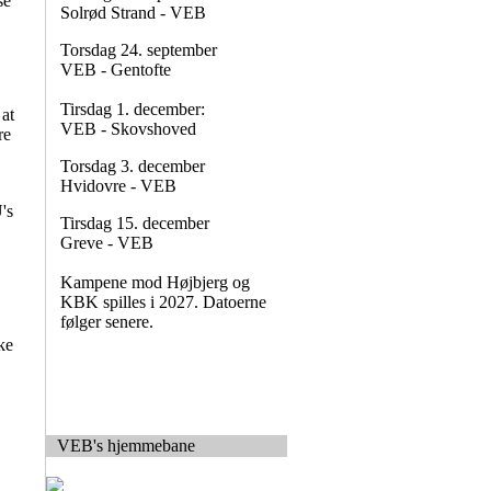
se
Solrød Strand - VEB
Torsdag 24. september
VEB - Gentofte
Tirsdag 1. december:
 at
VEB - Skovshoved
re
Torsdag 3. december
Hvidovre - VEB
's
Tirsdag 15. december
Greve - VEB
Kampene mod Højbjerg og
KBK spilles i 2027. Datoerne
følger senere.
ke
VEB's hjemmebane