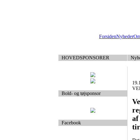
Forsiden
Nyheder
Om
HOVEDSPONSORER
Nyh
19.
VEB
Bold- og tøjsponsor
Ve
re
af
Facebook
ti