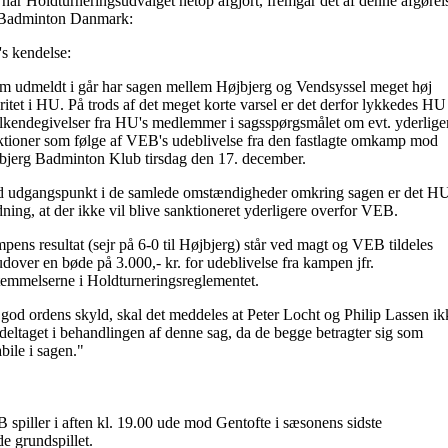
har Holdturneringsudvalget netop afgjort, fremgår det af denne afgørel
 Badminton Danmark:
s kendelse:
m udmeldt i går har sagen mellem Højbjerg og Vendsyssel meget høj
ritet i HU. På trods af det meget korte varsel er det derfor lykkedes HU
tilkendegivelser fra HU's medlemmer i sagsspørgsmålet om evt. yderlige
ktioner som følge af VEB's udeblivelse fra den fastlagte omkamp mod
bjerg Badminton Klub tirsdag den 17. december.
 udgangspunkt i de samlede omstændigheder omkring sagen er det HU
ning, at der ikke vil blive sanktioneret yderligere overfor VEB.
ens resultat (sejr på 6-0 til Højbjerg) står ved magt og VEB tildeles
dover en bøde på 3.000,- kr. for udeblivelse fra kampen jfr.
temmelserne i Holdturneringsreglementet.
 god ordens skyld, skal det meddeles at Peter Locht og Philip Lassen ik
deltaget i behandlingen af denne sag, da de begge betragter sig som
bile i sagen."
spiller i aften kl. 19.00 ude mod Gentofte i sæsonens sidste
e grundspillet.