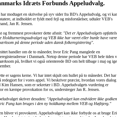
nmarks Idræts Forbunds Appeludvalg.
 har modtaget en skrivelse på syv sider fra BD's Appeludvalg, og vi ka
tatere, at indholdet er fyldt med fejl og misforståelser, udtaler VEB's
mand, Jan R. Jensen.
t og fremmest provokerer dette afsnit:
"Det er Appeludvalgets opfattels
e Holdturneringsudvalget og VEB ikke har været eller burde have være
ærksom på denne periode uden dansk folkeregistrering".
nittet handler om de to måneder, hvor Eric Pang manglede en
keregisteradresse i Danmark. Netop denne periode har VEB hele tiden 
ærksom på, hvilket vi også orienterede BD om helt tilbage i maj og ige
tember.
tte er sagens kerne. Vi har intet skjult om hullet på to måneder. Det har
 redegjort for i vores appel. Vi beskriver præcist, hvordan vores dialog
 Kim Hansen, som er sekretær i BD. Appeludvalgets vurdering er
for en kæmpe provokation for os, understreger Jan R. Jensen.
eludvalget skriver desuden:
"Appeludvalget kan endvidere ikke godken
Eric Pang kan bruges i den ny holdkamp mellem VEB og Højbjerg."
en bliver vi provokeret. Appeludvalget kan ikke forbyde os at bruge Eri