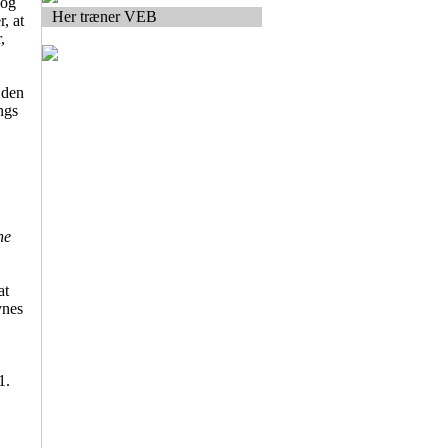
 og
Her træner VEB
, at
,
 den
ngs
ne
at
ynes
1.