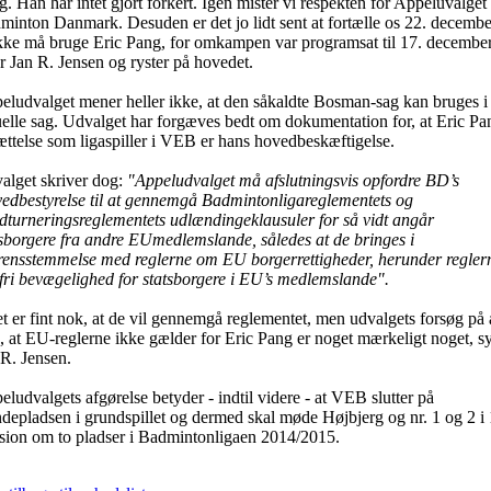
. Han har intet gjort forkert. Igen mister vi respekten for Appeluvalget
inton Danmark. Desuden er det jo lidt sent at fortælle os 22. december
ikke må bruge Eric Pang, for omkampen var programsat til 17. december
r Jan R. Jensen og ryster på hovedet.
eludvalget mener heller ikke, at den såkaldte Bosman-sag kan bruges i
uelle sag. Udvalget har forgæves bedt om dokumentation for, at Eric Pa
ættelse som ligaspiller i VEB er hans hovedbeskæftigelse.
alget skriver dog:
"Appeludvalget må afslutningsvis opfordre BD’s
edbestyrelse til at gennemgå Badmintonligareglementets og
dturneringsreglementets udlændingeklausuler for så vidt angår
tsborgere fra andre EUmedlemslande, således at de bringes i
rensstemmelse med reglerne om EU borgerrettigheder, herunder regler
fri bevægelighed for statsborgere i EU’s medlemslande".
t er fint nok, at de vil gennemgå reglementet, men udvalgets forsøg på 
, at EU-reglerne ikke gælder for Eric Pang er noget mærkeligt noget, s
 R. Jensen.
ludvalgets afgørelse betyder - indtil videre - at VEB slutter på
depladsen i grundspillet og dermed skal møde Højbjerg og nr. 1 og 2 i 
ision om to pladser i Badmintonligaen 2014/2015.