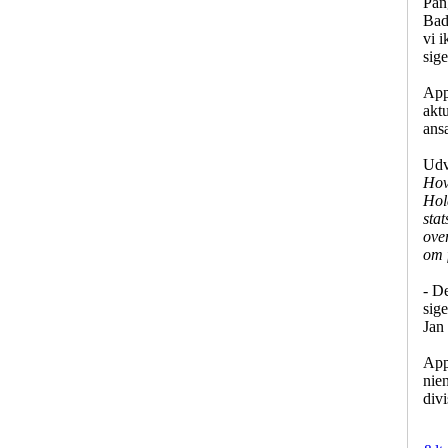
Pang
Badm
vi 
sige
App
akt
ans
Udv
Hov
Hol
sta
ove
om 
-
De
sige
Jan
Appe
nien
div