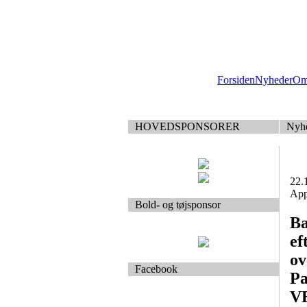
Forsiden
Nyheder
Om
HOVEDSPONSORER
Nyh
22.
Appe
Bold- og tøjsponsor
Ba
ef
ov
Facebook
Pa
VE