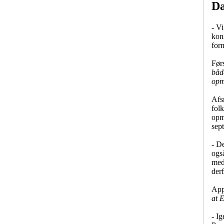
Da
- Vi
kons
for
Førs
båd
opm
Afs
fol
opm
sep
- De
også
med
der
App
at 
- Ig