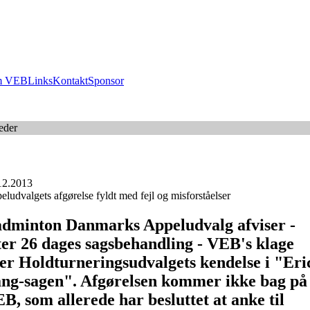
 VEB
Links
Kontakt
Sponsor
eder
12.2013
ludvalgets afgørelse fyldt med fejl og misforståelser
dminton Danmarks Appeludvalg afviser -
ter 26 dages sagsbehandling - VEB's klage
er Holdturneringsudvalgets kendelse i "Eri
ng-sagen". Afgørelsen kommer ikke bag på
B, som allerede har besluttet at anke til