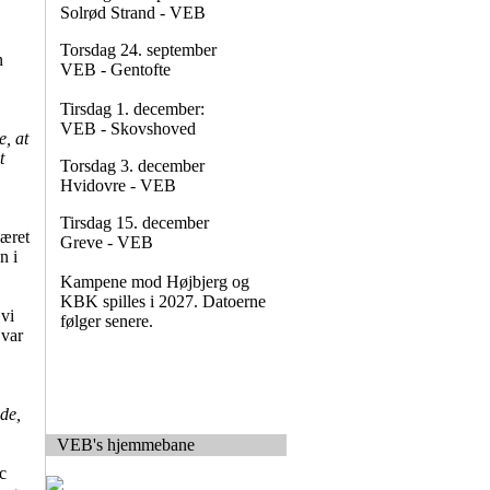
Solrød Strand - VEB
Torsdag 24. september
n
VEB - Gentofte
Tirsdag 1. december:
VEB - Skovshoved
e, at
t
Torsdag 3. december
Hvidovre - VEB
Tirsdag 15. december
været
Greve - VEB
n i
Kampene mod Højbjerg og
KBK spilles i 2027. Datoerne
 vi
følger senere.
 var
de,
VEB's hjemmebane
c