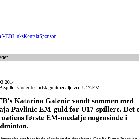
 VEB
Links
Kontakt
Sponsor
eder
03.2014
-spiller vinder historisk guldmedalje ved U17-EM
B's Katarina Galenic vandt sammen med
ja Pavlinic EM-guld for U17-spillere. Det 
oatiens første EM-medalje nogensinde i
dminton.