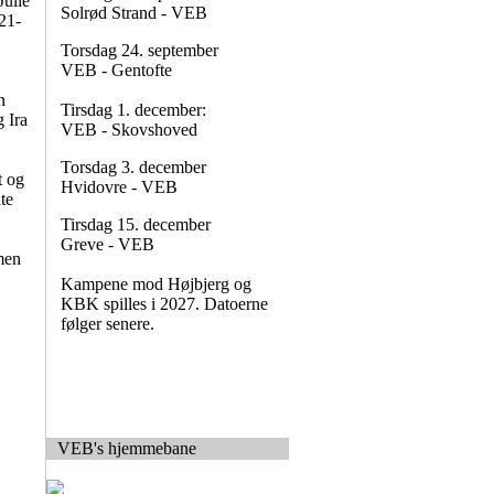
Julie
Solrød Strand - VEB
21-
Torsdag 24. september
VEB - Gentofte
n
Tirsdag 1. december:
 Ira
VEB - Skovshoved
Torsdag 3. december
t og
Hvidovre - VEB
te
Tirsdag 15. december
Greve - VEB
men
Kampene mod Højbjerg og
KBK spilles i 2027. Datoerne
følger senere.
VEB's hjemmebane