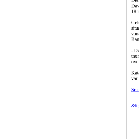
Det 
Daw
18 i
Gele
situ
van
Ban
- De
træn
ove
Kat
var 
Se d
&lt;