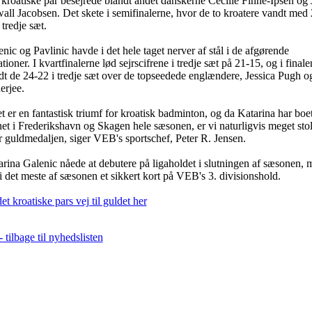
kroatiske par besejrede blandt andet danskerne Cecilie Finne-Ipsen og 
all Jacobsen. Det skete i semifinalerne, hvor de to kroatere vandt med 
 tredje sæt.
nic og Pavlinic havde i det hele taget nerver af stål i de afgørende
ationer. I kvartfinalerne lød sejrscifrene i tredje sæt på 21-15, og i finale
dt de 24-22 i tredje sæt over de topseedede englændere, Jessica Pugh og
erjee.
t er en fantastisk triumf for kroatisk badminton, og da Katarina har boe
et i Frederikshavn og Skagen hele sæsonen, er vi naturligvis meget stol
r guldmedaljen, siger VEB's sportschef, Peter R. Jensen.
arina Galenic nåede at debutere på ligaholdet i slutningen af sæsonen, 
i det meste af sæsonen et sikkert kort på VEB's 3. divisionshold.
et kroatiske pars vej til guldet her
- tilbage til nyhedslisten