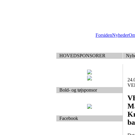
Forsiden
Nyheder
Om
HOVEDSPONSORER
Nyh
24.
VEB
Bold- og tøjsponsor
VE
Ma
Kr
Facebook
ba