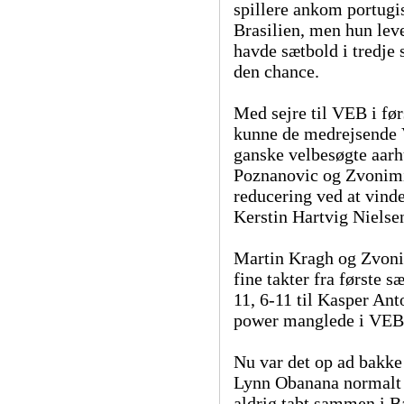
spillere ankom portugis
Brasilien, men hun lev
havde sætbold i tredje 
den chance.
Med sejre til VEB i fø
kunne de medrejsende 
ganske velbesøgte aarh
Poznanovic og Zvonimir
reducering ved at vinde
Kerstin Hartvig Niels
Martin Kragh og Zvoni
fine takter fra første s
11, 6-11 til Kasper An
power manglede i VEB-
Nu var det op ad bakke
Lynn Obanana normalt er
aldrig tabt sammen i B