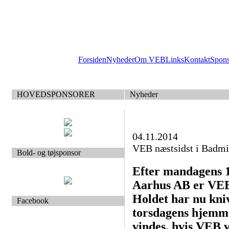
Forsiden
Nyheder
Om VEB
Links
Kontakt
Spon
HOVEDSPONSORER
Nyheder
04.11.2014
VEB næstsidst i Badmin
Bold- og tøjsponsor
Efter mandagens 
Aarhus AB er VEB 
Holdet har nu kni
Facebook
torsdagens hjemm
vindes, hvis VEB v