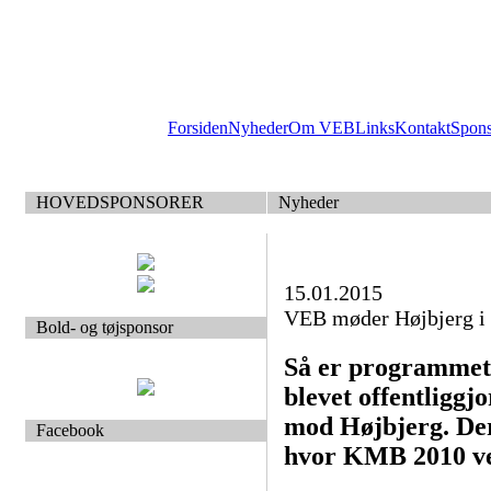
Forsiden
Nyheder
Om VEB
Links
Kontakt
Spon
HOVEDSPONSORER
Nyheder
15.01.2015
VEB møder Højbjerg i 
Bold- og tøjsponsor
Så er programmet t
blevet offentligg
mod Højbjerg. Dere
Facebook
hvor KMB 2010 ve