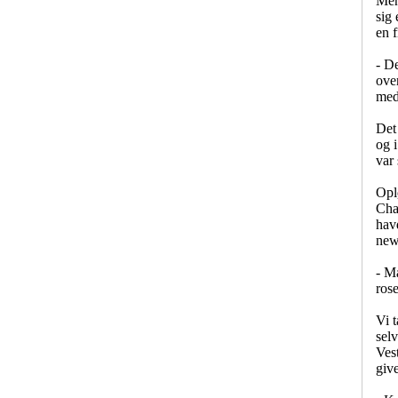
Men
sig 
en f
- De
ove
med
Det 
og 
var
Opl
Chan
havd
new
- Ma
ros
Vi t
sel
Vest
give