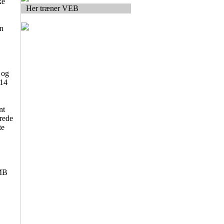
ke
Her træner VEB
n
 og
-14
nt
jrede
te
KMB