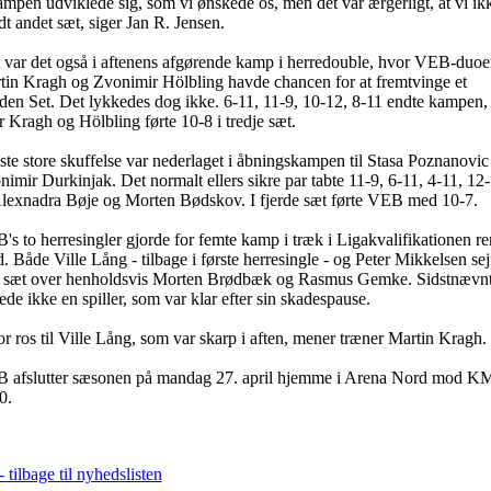
mpen udviklede sig, som vi ønskede os, men det var ærgerligt, at vi ik
t andet sæt, siger Jan R. Jensen.
 var det også i aftenens afgørende kamp i herredouble, hvor VEB-duoe
tin Kragh og Zvonimir Hölbling havde chancen for at fremtvinge et
den Set. Det lykkedes dog ikke. 6-11, 11-9, 10-12, 8-11 endte kampen,
 Kragh og Hölbling førte 10-8 i tredje sæt.
ste store skuffelse var nederlaget i åbningskampen til Stasa Poznanovic
imir Durkinjak. Det normalt ellers sikre par tabte 11-9, 6-11, 4-11, 12
 Alexnadra Bøje og Morten Bødskov. I fjerde sæt førte VEB med 10-7.
s to herresingler gjorde for femte kamp i træk i Ligakvalifikationen re
. Både Ville Lång - tilbage i første herresingle - og Peter Mikkelsen se
re sæt over henholdsvis Morten Brødbæk og Rasmus Gemke. Sidstnævn
ede ikke en spiller, som var klar efter sin skadespause.
or ros til Ville Lång, som var skarp i aften, mener træner Martin Kragh.
 afslutter sæsonen på mandag 27. april hjemme i Arena Nord mod 
0.
- tilbage til nyhedslisten