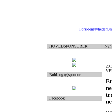
Forsiden
Nyheder
Om
HOVEDSPONSORER
Nyh
20.
VEB
Bold- og tøjsponsor
Et
ne
tr
Facebook
ne