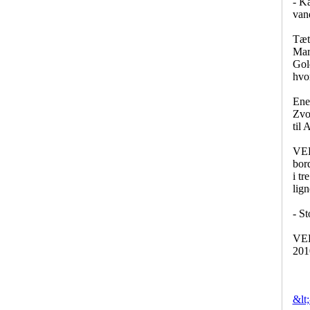
- Ka
vand
Tæt
Mar
Gol
hvor
Ene
Zvon
til
VEB'
bord
i t
lign
- St
VEB
201
&lt;