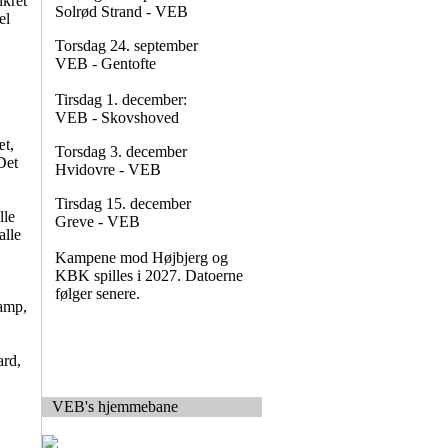
ikret
Solrød Strand - VEB
el
Torsdag 24. september
VEB - Gentofte
Tirsdag 1. december:
VEB - Skovshoved
æt,
Torsdag 3. december
Det
Hvidovre - VEB
Tirsdag 15. december
lle
Greve - VEB
alle
Kampene mod Højbjerg og
KBK spilles i 2027. Datoerne
følger senere.
kamp,
ard,
VEB's hjemmebane