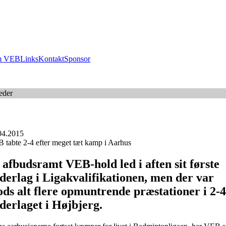
 VEB
Links
Kontakt
Sponsor
eder
04.2015
 tabte 2-4 efter meget tæt kamp i Aarhus
 afbudsramt VEB-hold led i aften sit første
derlag i Ligakvalifikationen, men der var
ods alt flere opmuntrende præstationer i 2-4
derlaget i Højbjerg.