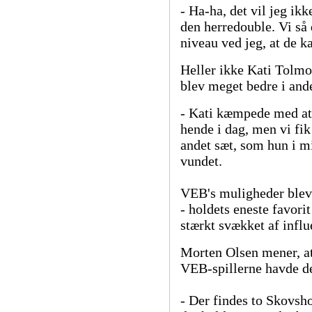
- Ha-ha, det vil jeg ikk
den herredouble. Vi så
niveau ved jeg, at de 
Heller ikke Kati Tolmof
blev meget bedre i ande
- Kati kæmpede med at b
hende i dag, men vi fik
andet sæt, som hun i m
vundet.
VEB's muligheder blev 
- holdets eneste favori
stærkt svækket af influ
Morten Olsen mener, at
VEB-spillerne havde de
- Der findes to Skovsh