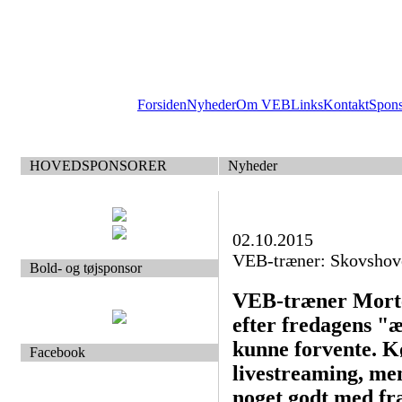
Forsiden
Nyheder
Om VEB
Links
Kontakt
Spon
HOVEDSPONSORER
Nyheder
02.10.2015
VEB-træner: Skovshoved
Bold- og tøjsponsor
VEB-træner Morten
efter fredagens "
kunne forvente. Kø
Facebook
livestreaming, me
noget godt med fr