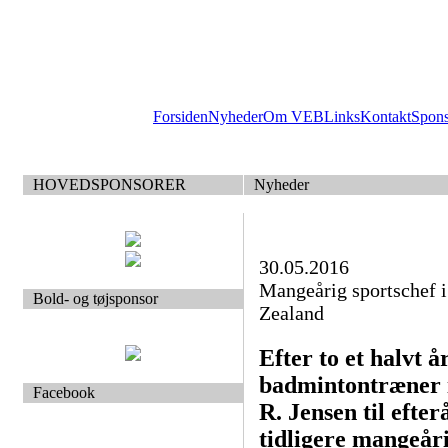
Forsiden
Nyheder
Om VEB
Links
Kontakt
Spon
HOVEDSPONSORER
Nyheder
30.05.2016
Mangeårig sportschef 
Bold- og tøjsponsor
Zealand
Efter to et halvt å
badmintontræner 
Facebook
R. Jensen til efte
tidligere mangeåri