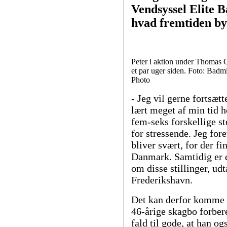
Vendsyssel Elite 
hvad fremtiden by
Peter i aktion under Thomas 
et par uger siden. Foto: Badm
Photo
- Jeg vil gerne fortsæ
lært meget af min tid h
fem-seks forskellige st
for stressende. Jeg for
bliver svært, for der f
Danmark. Samtidig er d
om disse stillinger, udt
Frederikshavn.
Det kan derfor komme på
46-årige skagbo forber
fald til gode, at han o