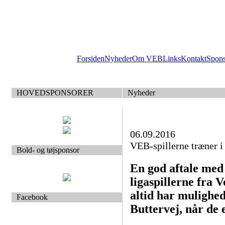
Forsiden
Nyheder
Om VEB
Links
Kontakt
Spon
HOVEDSPONSORER
Nyheder
06.09.2016
VEB-spillerne træner 
Bold- og tøjsponsor
En god aftale med
ligaspillerne fra 
altid har mulighed
Facebook
Buttervej, når de 