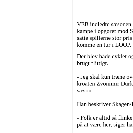
VEB indledte sæsonen m
kampe i opgøret mod Sk
satte spillerne stor pris
komme en tur i LOOP.
Der blev både cyklet o
brugt flittigt.
- Jeg skal kun træne ov
kroaten Zvonimir Durki
sæson.
Han beskriver Skagen/F
- Folk er altid så flin
på at være her, siger ha