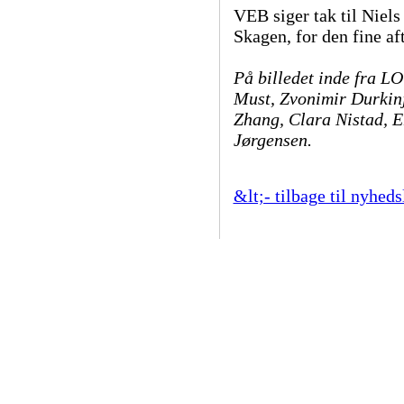
VEB siger tak til Niel
Skagen, for den fine aft
På billedet inde fra L
Must,
Zvonimir Durkin
Zhang,
Clara Nistad,
E
Jørgensen.
&lt;- tilbage til nyheds