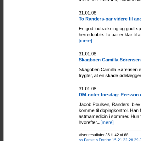
31.01.08
To Randers-par videre til a
En god lodtrækning og godt spi
herredouble. To par er klar til
[mere]
31.01.08
Skagboen Camilla Sørensen f
Skagoben Camilla Sørensen er 
frygter, at en skade ødelægge
31.01.08
DM-noter torsdag: Persson 
Jacob Poulsen, Randers, blev 
komme til dopingkontrol. Han 
astmamedicin i sommer. Hun to
hvorefter...
[mere]
Viser resultater 36 til 42 af 68
<< Første
< Forrige
15-21
22-28
29-