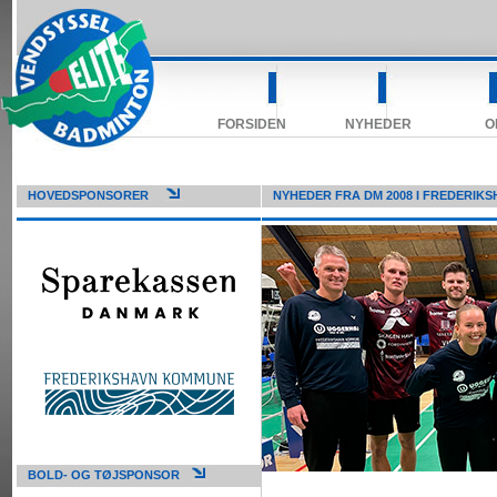
FORSIDEN
NYHEDER
O
HOVEDSPONSORER
NYHEDER FRA DM 2008 I FREDERIKS
BOLD- OG TØJSPONSOR