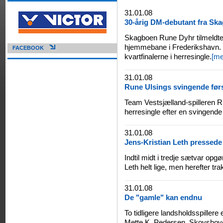
31.01.08
30-årig DM-debutant fra Skag
Skagboen Rune Dyhr tilmeldte 
hjemmebane i Frederikshavn. 
FACEBOOK
kvartfinalerne i herresingle.
[me
31.01.08
Rune Ulsings svingende før
Team Vestsjælland-spilleren Run
herresingle efter en svingende
31.01.08
Jens-Kristian Leth pressede 
Indtil midt i tredje sætvar op
Leth helt lige, men herefter t
31.01.08
De "gamle" kan endnu
To tidligere landsholdsspillere 
Mette K. Pedersen, Skovshoved,