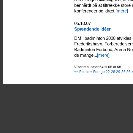
benhårdt på at tiltrække store 
konferencer og idræt.
[mere]
05.10.07
Spændende idéer
DM i badminton 2008 afvikles fr
Frederikshavn. Forberedelserne
Badminton Forbund, Arena Nor
de mange...
[mere]
Viser resultater 64 til 68 af 68
<< Første
< Forrige
22-28
29-35
36-