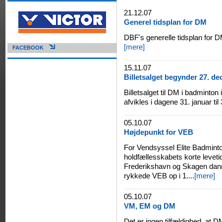
21.12.07
Generel tidsplan for DM
DBF's generelle tidsplan for D
[mere]
FACEBOOK
15.11.07
Billetsalget begynder 27. d
Billetsalget til DM i badmint
afvikles i dagene 31. januar til
05.10.07
Højdepunkt for VEB
For Vendsyssel Elite Badminto
holdfællesskabets korte leveti
Frederikshavn og Skagen dann
rykkede VEB op i 1....
[mere]
05.10.07
VM, EM og DM
Det er ingen tilfældighed, at 