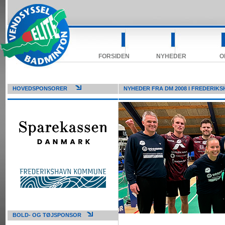
FORSIDEN
NYHEDER
O
HOVEDSPONSORER
NYHEDER FRA DM 2008 I FREDERIKS
BOLD- OG TØJSPONSOR