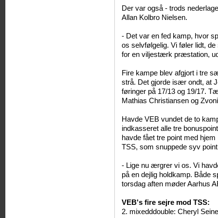
Der var også - trods nederlage
Allan Kolbro Nielsen.
- Det var en fed kamp, hvor spil
os selvfølgelig. Vi føler lidt, 
for en viljestærk præstation, 
Fire kampe blev afgjort i tre 
strå. Det gjorde især ondt, at 
føringer på 17/13 og 19/17. Tæ
Mathias Christiansen og Zvonim
Havde VEB vundet de to kamp
indkasseret alle tre bonuspoint
havde fået tre point med hjem i
TSS, som snuppede syv point 
- Lige nu ærgrer vi os. Vi havd
på en dejlig holdkamp. Både spi
torsdag aften møder Aarhus AB
VEB's fire sejre mod TSS:
2. mixedddouble: Cheryl Seine