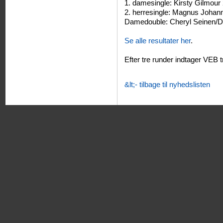
1. damesingle: Kirsty Gilmour
2. herresingle: Magnus Johan
Damedouble: Cheryl Seinen/De
Se alle resultater her
.
Efter tre runder indtager VEB 
&lt;- tilbage til nyhedslisten