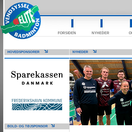
FORSIDEN
NYHEDER
O
HOVEDSPONSORER
NYHEDER
BOLD- OG TØJSPONSOR