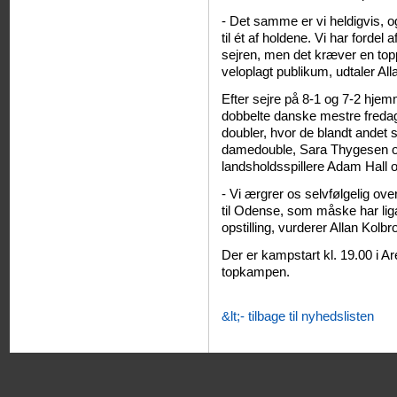
- Det samme er vi heldigvis, og 
til ét af holdene. Vi har forde
sejren, men det kræver en topp
veloplagt publikum, udtaler All
Efter sejre på 8-1 og 7-2 hj
dobbelte danske mestre freda
doubler, hvor de blandt andet
damedouble, Sara Thygesen o
landsholdsspillere Adam Hall 
- Vi ærgrer os selvfølgelig ov
til Odense, som måske har lig
opstilling, vurderer Allan Kolbr
Der er kampstart kl. 19.00 i Are
topkampen.
&lt;- tilbage til nyhedslisten