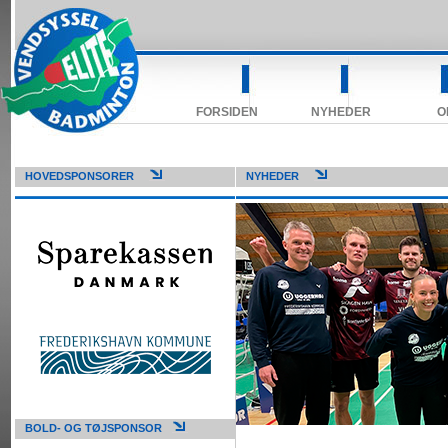
FORSIDEN
NYHEDER
O
HOVEDSPONSORER
NYHEDER
BOLD- OG TØJSPONSOR