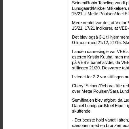
Seinen/Robin Tabeling vandt p
Lundgaard/Mikkel Mikkelsen, m
15/21 til Mette Poulsen/Joel Ei
Mere ventet var det, at Victo
15/21, 17/21 indikerer, at VEB-
Det blev også 3-1 til hjemmeh
Gilmour med 21/12, 21/15. Skot
I anden damesingle var VEB's
esteren Kristin Kuuba, men m
på VEB's banehalvdel, da VEB
stillingen 21/20. Desværre tab
I stedet for 3-2 var stillingen 
Cheryl Seinen/Debora Jille red
over Mette Poulsen/Sara Lund
Semifinalen blev afgjort, da L
Daniel Lundgaard/Joel Eipe - i
skuffende.
- Det bedste hold vandt i aften
sæsonen med en bronzemedalj