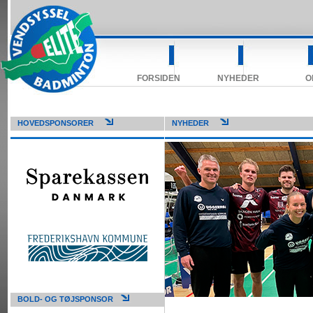
FORSIDEN
NYHEDER
O
HOVEDSPONSORER
NYHEDER
BOLD- OG TØJSPONSOR