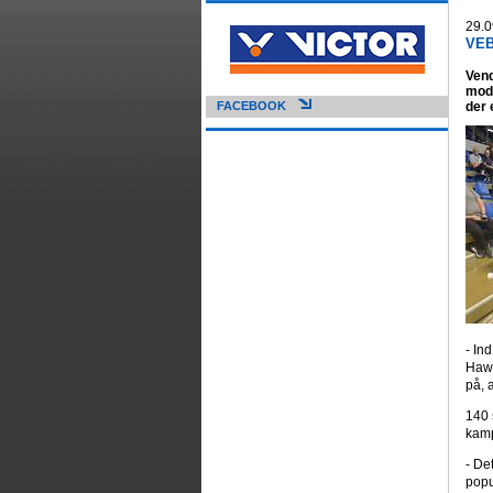
29.0
VEB
Vend
mod 
FACEBOOK
der 
- In
Hawk
på, 
140 
kam
- De
popu