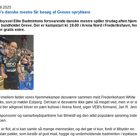
9.2025
's danske mestre får besøg af Greves oprykkere
syssel Elite Badmintons forsvarende danske mestre spiller tirsdag aften hje
bundholdet Greve. Der er kampstart kl. 19.00 i Arena Nord i Frederikshavn, hv
er gratis entre.
d imellem falder vores hjemmekampe desværre sammen med Frederikshavn White
s, som jo møder Esbjerg. Det kan vi desværre ikke gøre så meget ved, men vi er s
at der alligevel bliver en pæn kulisse i Arena Nord, siger VEB's formand, Jan R. Jen
sponsorer og samarbejdspartnere har tilmeldt sig den altid populære spisning ind
pen.
t er flot, at vi kan samle så mange mennesker, og det gør vi kun, fordi vi tilbyder en
lær pakke, som består af god mad, hygge og underholdende badminton i topklass