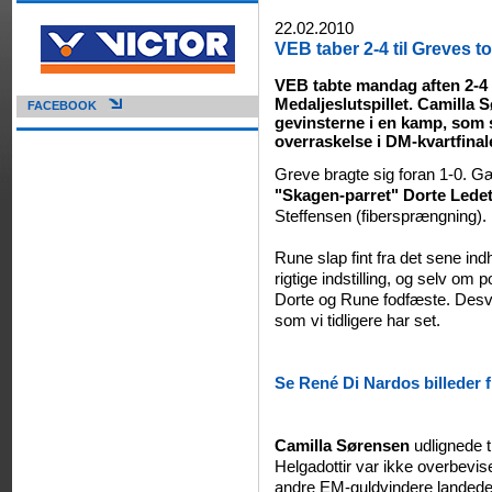
22.02.2010
VEB taber 2-4 til Greves t
VEB tabte mandag aften 2-4 t
Medaljeslutspillet. Camilla
FACEBOOK
gevinsterne i en kamp, som 
overraskelse i DM-kvartfinal
Greve bragte sig foran 1-0. G
"Skagen-parret" Dorte Lede
Steffensen (fibersprængning).
Rune slap fint fra det sene i
rigtige indstilling, og selv om 
Dorte og Rune fodfæste. Des
som vi tidligere har set.
Se René Di Nardos billeder 
Camilla Sørensen
udlignede t
Helgadottir var ikke overbevi
andre EM-guldvindere landede k