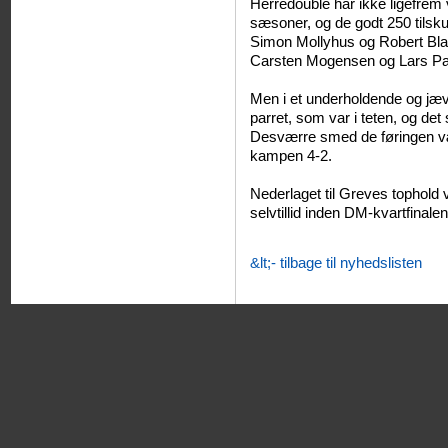
Herredouble har ikke ligefrem
sæsoner, og de godt 250 tilsk
Simon Mollyhus og Robert Blai
Carsten Mogensen og Lars Paa
Men i et underholdende og jæv
parret, som var i teten, og det
Desværre smed de føringen v
kampen 4-2.
Nederlaget til Greves tophold
selvtillid inden DM-kvartfinal
&lt;- tilbage til nyhedslisten