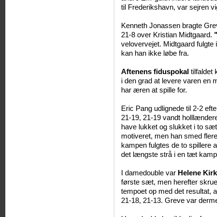
til Frederikshavn, var sejren vi
Kenneth Jonassen bragte Grev
21-8 over Kristian Midtgaard.
velovervejet. Midtgaard fulgte
kan han ikke løbe fra.
Aftenens fiduspokal
tilfaldet
i den grad at levere varen en 
har æren at spille for.
Eric Pang udlignede til 2-2 eft
21-19, 21-19 vandt holllænde
have lukket og slukket i to sæt
motiveret, men han smed flere 
kampen fulgtes de to spillere a
det længste strå i en tæt kamp
I damedouble var
Helene Kir
første sæt, men herefter skru
tempoet op med det resultat, a
21-18, 21-13. Greve var derm