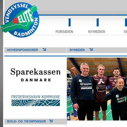
FORSIDEN
NYHEDER
O
HOVEDSPONSORER
NYHEDER
BOLD- OG TØJSPONSOR