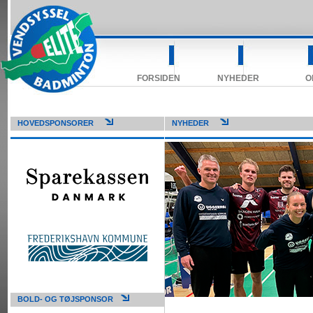
FORSIDEN
NYHEDER
O
HOVEDSPONSORER
NYHEDER
BOLD- OG TØJSPONSOR