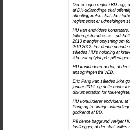
Der er ingen regler i BD-regi,
af DK-udlændinge skal offentl
offentliggørelse skal ske i forho
reglementet er udmeldingen så
HU kan endvidere konstatere,
folkeregisteradresse – udskrift
2013 mangler oplysning om folk
2/10 2012. For denne periode er
således HU’s holdning at krav
ikke var opfyldt på spilledagen
HU konkluderer derfor, at der i
ansøgningen fra VEB.
Eric Pang kan således ikke g
januar 2014, og dette under f
dokumentation for folkeregiste
HU konkluderer endvidere, at 
Pang og tre øvrige udlændinge 
godkendt af BD.
På denne baggrund vælger HU 
fastlægger, at der skal spille