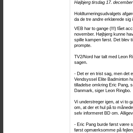
Højbjerg tirsdag
17. december 
Holdturneringsudvalgets afgøre
da de tre andre erklærede sig in
VEB har to gange (!!!) fået acce
november. Højbjerg kunne hav
spille kampen først. Det blev ti
prompte.
TV2/Nord har talt med Leon R
sagen.
- Det er en trist sag, men det
Vendsyssel Elite Badminton ha
tilladelse omkring Eric Pang,
Danmark, siger Leon Ringbo.
Vi understreger igen, at vi to 
om, at der et hul på to månede
selv informeret BD om. Alligev
- Eric Pang burde først være spi
først opmærksomme på fejlen, 