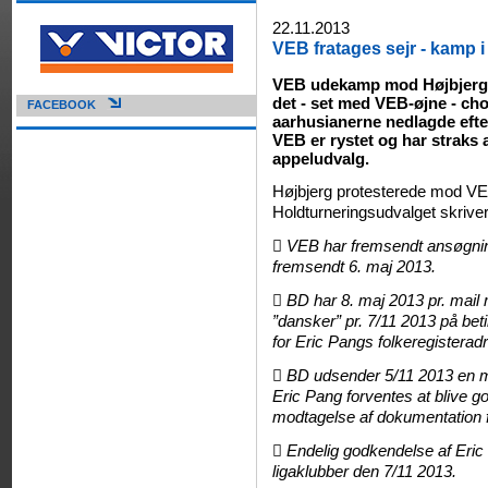
22.11.2013
VEB fratages sejr - kamp i
VEB udekamp mod Højbjerg i
det - set med VEB-øjne - cho
FACEBOOK
aarhusianerne nedlagde efte
VEB er rystet og har straks
appeludvalg.
Højbjerg protesterede mod VE
Holdturneringsudvalget skriver 
 VEB har fremsendt ansøgninge
fremsendt 6. maj 2013.
 BD har 8. maj 2013 pr. mai
”dansker” pr. 7/11 2013 på be
for Eric Pangs folkeregisteradr
 BD udsender 5/11 2013 en mai
Eric Pang forventes at blive 
modtagelse af dokumentation f
 Endelig godkendelse af Eric
ligaklubber den 7/11 2013.