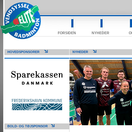
FORSIDEN
NYHEDER
O
HOVEDSPONSORER
NYHEDER
BOLD- OG TØJSPONSOR