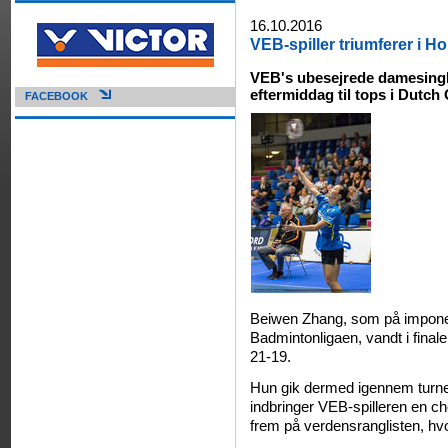
16.10.2016
VEB-spiller triumferer i H
VEB's ubesejrede damesingl
eftermiddag til tops i Dutch
FACEBOOK
Beiwen Zhang, som på imponere
Badmintonligaen, vandt i fina
21-19.
Hun gik dermed igennem turner
indbringer VEB-spilleren en c
frem på verdensranglisten, hvo