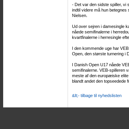
- Det var den sidste spiller, v
indtil videre må hun betegnes
Nielsen.
Ud over sejren i damesingle 
nåede semifinalerne i herredoub
kvartfinalerne i herresingle efter
I den kommende uge har VEB m
Open, den største turnering i
I Danish Open U17 nåede VEB's
semifinalerne. VEB-spilleren v
meste af den europæiske elite 
blandt andet den topseedede f
&lt;- tilbage til nyhedslisten