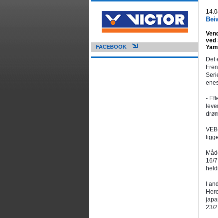
14.0
Beiw
Vend
ved 
FACEBOOK
Yama
Det 
Fren
Seri
enes
- Ef
leve
drøm
VEB-
ligg
Måde
16/7
held
I an
Here
japa
23/2