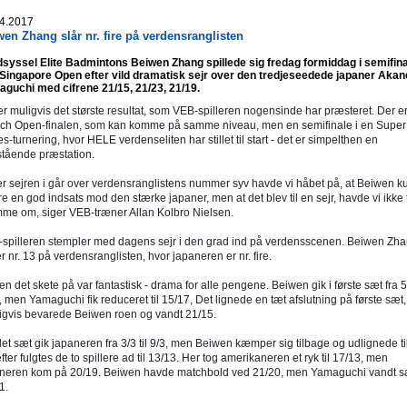
4.2017
en Zhang slår nr. fire på verdensranglisten
syssel Elite Badmintons Beiwen Zhang spillede sig fredag formiddag i semifin
Singapore Open efter vild dramatisk sejr over den tredjeseedede japaner Akan
guchi med cifrene 21/15, 21/23, 21/19.
er muligvis det største resultat, som VEB-spilleren nogensinde har præsteret. Der e
ch Open-finalen, som kan komme på samme niveau, men en semifinale i en Super
es-turnering, hvor HELE verdenseliten har stillet til start - det er simpelthen en
tående præstation.
ter sejren i går over verdensranglistens nummer syv havde vi håbet på, at Beiwen 
re en god indsats mod den stærke japaner, men at det blev til en sejr, havde vi ikke 
me om, siger VEB-træner Allan Kolbro Nielsen.
spilleren stempler med dagens sejr i den grad ind på verdensscenen. Beiwen Zh
er nr. 13 på verdensranglisten, hvor japaneren er nr. fire.
n det skete på var fantastisk - drama for alle pengene. Beiwen gik i første sæt fra 5/
, men Yamaguchi fik reduceret til 15/17, Det lignede en tæt afslutning på første sæt
igvis bevarede Beiwen roen og vandt 21/15.
det sæt gik japaneren fra 3/3 til 9/3, men Beiwen kæmper sig tilbage og udlignede til
fter fulgtes de to spillere ad til 13/13. Her tog amerikaneren et ryk til 17/13, men
neren kom på 20/19. Beiwen havde matchbold ved 21/20, men Yamaguchi vandt sæ
1.