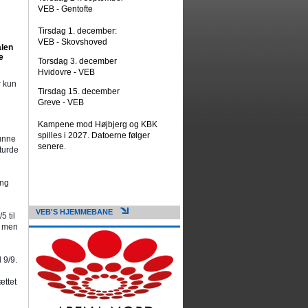
VEB - Gentofte
Tirsdag 1. december:
VEB - Skovshoved
alen
e
Torsdag 3. december
Hvidovre - VEB
r kun
Tirsdag 15. december
Greve - VEB
Kampene mod Højbjerg og KBK
spilles i 2027. Datoerne følger
kunne
senere.
turde
ang
VEB'S HJEMMEBANE
5 til
, men
 9/9.
ttet